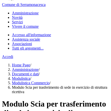
Comune di Serramonacesca
Amministrazione
Novità
Servizi
Vivere il comune
Accesso all'informazione
Assistenza sociale
Associazioni
Tutti gli argomenti...
Accedi
Home Page
/
Amministrazione
/
Documenti e dati
/
Modulistica
/
Modulistica Commercio
/
Modulo Scia per trasferimento di sede in esercizio di struttura
ricettiva
Modulo Scia per trasferimento