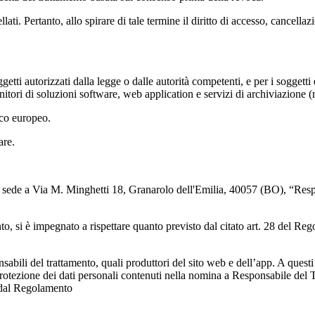
i. Pertanto, allo spirare di tale termine il diritto di accesso, cancellazio
ggetti autorizzati dalla legge o dalle autorità competenti, e per i soggetti
fornitori di soluzioni software, web application e servizi di archiviazione 
ico europeo.
lare.
on sede a Via M. Minghetti 18, Granarolo dell'Emilia, 40057 (BO), “Resp
mento, si è impegnato a rispettare quanto previsto dal citato art. 28 del 
sabili del trattamento, quali produttori del sito web e dell’app. A questi
protezione dei dati personali contenuti nella nomina a Responsabile del Tr
e dal Regolamento