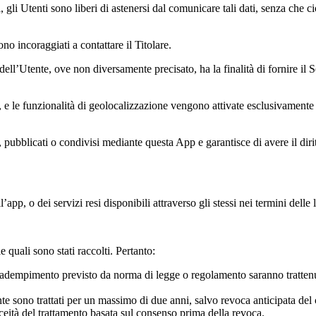
, gli Utenti sono liberi di astenersi dal comunicare tali dati, senza che 
no incoraggiati a contattare il Titolare.
ll’Utente, ove non diversamente precisato, ha la finalità di fornire il Serv
e, e le funzionalità di geolocalizzazione vengono attivate esclusivamente
, pubblicati o condivisi mediante questa App e garantisce di avere il dirit
dell’app, o dei servizi resi disponibili attraverso gli stessi nei termini d
le quali sono stati raccolti. Pertanto:
 un adempimento previsto da norma di legge o regolamento saranno tratten
ente sono trattati per un massimo di due anni, salvo revoca anticipata del 
eità del trattamento basata sul consenso prima della revoca.