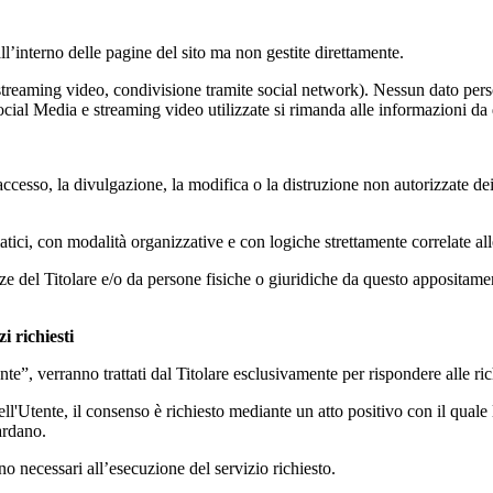
ll’interno delle pagine del sito ma non gestite direttamente.
 streaming video, condivisione tramite social network). Nessun dato persona
 Social Media e streaming video utilizzate si rimanda alle informazioni da q
accesso, la divulgazione, la modifica o la distruzione non autorizzate de
atici, con modalità organizzative e con logiche strettamente correlate alle
denze del Titolare e/o da persone fisiche o giuridiche da questo apposita
i richiesti
ente”, verranno trattati dal Titolare esclusivamente per rispondere alle ric
ll'Utente, il consenso è richiesto mediante un atto positivo con il quale l
ardano.
no necessari all’esecuzione del servizio richiesto.