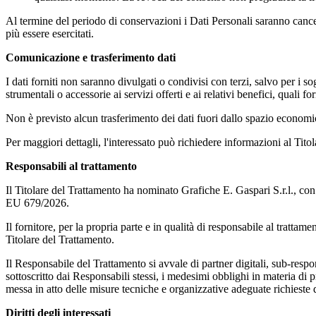
Al termine del periodo di conservazioni i Dati Personali saranno cancellat
più essere esercitati.
Comunicazione e trasferimento dati
I dati forniti non saranno divulgati o condivisi con terzi, salvo per i so
strumentali o accessorie ai servizi offerti e ai relativi benefici, quali 
Non è previsto alcun trasferimento dei dati fuori dallo spazio econom
Per maggiori dettagli, l'interessato può richiedere informazioni al Tito
Responsabili al trattamento
Il Titolare del Trattamento ha nominato Grafiche E. Gaspari S.r.l., c
EU 679/2026.
Il fornitore, per la propria parte e in qualità di responsabile al tratta
Titolare del Trattamento.
Il Responsabile del Trattamento si avvale di partner digitali, sub-respon
sottoscritto dai Responsabili stessi, i medesimi obblighi in materia di 
messa in atto delle misure tecniche e organizzative adeguate richiest
Diritti degli interessati