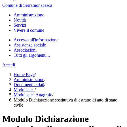
Comune di Serramonacesca
Amministrazione
Novità
Servizi
Vivere il comune
Accesso all'informazione
Assistenza sociale
Associazioni
Tutti gli argomenti...
Accedi
Home Page
/
Amministrazione
/
Documenti e dati
/
Modulistica
/
Modulistica Anagrafe
/
Modulo Dichiarazione sostitutiva di estratto di atto di stato
civile
Modulo Dichiarazione