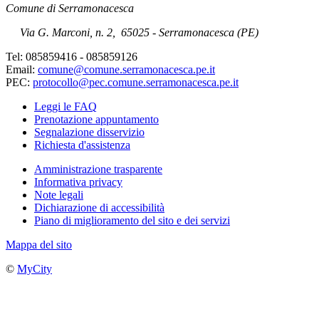
Comune di Serramonacesca
Via G. Marconi, n. 2
,
65025 - Serramonacesca (PE)
Tel: 085859416 - 085859126
Email:
comune@comune.serramonacesca.pe.it
PEC:
protocollo@pec.comune.serramonacesca.pe.it
Leggi le FAQ
Prenotazione appuntamento
Segnalazione disservizio
Richiesta d'assistenza
Amministrazione trasparente
Informativa privacy
Note legali
Dichiarazione di accessibilità
Piano di miglioramento del sito e dei servizi
Mappa del sito
©
MyCity