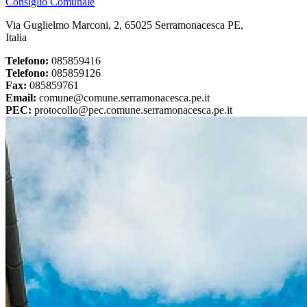
Consiglio Comunale
Via Guglielmo Marconi, 2, 65025 Serramonacesca PE,
Italia
Telefono:
085859416
Telefono:
085859126
Fax:
085859761
Email:
comune@comune.serramonacesca.pe.it
PEC:
protocollo@pec.comune.serramonacesca.pe.it